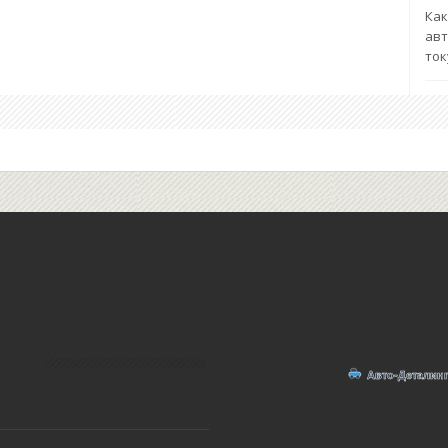
Как
авт
ток