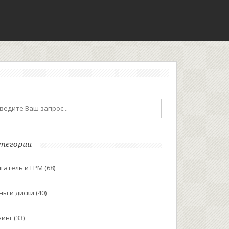
тегории
гатель и ГРМ
(68)
ны и диски
(40)
нинг
(33)