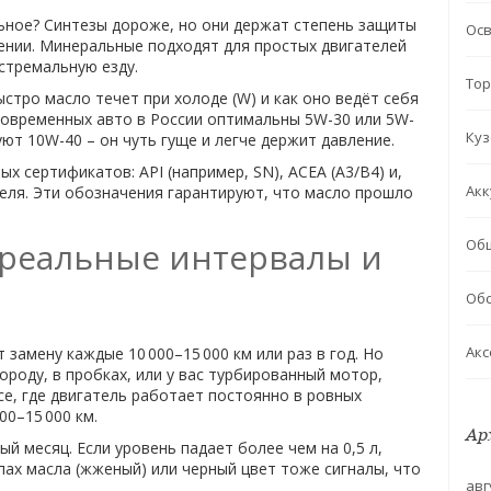
ьное? Синтезы дороже, но они держат степень защиты
Ос
рении. Минеральные подходят для простых двигателей
кстремальную езду.
Тор
ыстро масло течет при холоде (W) и как оно ведёт себя
современных авто в России оптимальны 5W-30 или 5W-
Куз
уют 10W-40 – он чуть гуще и легче держит давление.
 сертификатов: API (например, SN), ACEA (A3/B4) и,
Акк
еля. Эти обозначения гарантируют, что масло прошло
 реальные интервалы и
Об
Обс
Акс
амену каждые 10 000–15 000 км или раз в год. Но
ороду, в пробках, или у вас турбированный мотор,
се, где двигатель работает постоянно в ровных
00–15 000 км.
Ар
й месяц. Если уровень падает более чем на 0,5 л,
апах масла (жженый) или черный цвет тоже сигналы, что
авг