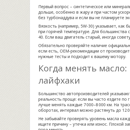
Первый вопрос – синтетическое или минерал
дольше, особенно в жару и при частом уско
без турбонаддува и если вы не планируете э
Вязкость (например, 5W-30) указывает, как б
при горячей температуре. Для большинства 
40. Если ваш двигатель старый, иногда совет
Обязательно проверяйте наличие официальных
если есть, OEM‑рекомендации от производит
нужные тесты и подходит к вашему мотору.
Когда менять масло:
лайфхаки
Большинство автопроизводителей указывают з
реальность проще: если вы часто ездите по г
лучше менять каждые 7 000–8 000 км. На трас
оборотах, интервал можно растянуть до 12 0
Не забывайте проверять уровень масла кажды
ищите причину – утечка или износ. Плохой з
пора менять.