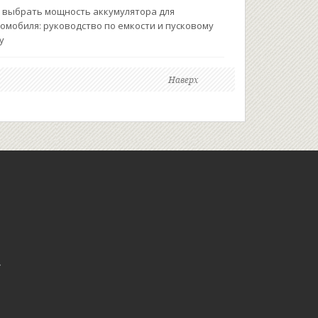
 выбрать мощность аккумулятора для
омобиля: руководство по емкости и пусковому
у
Наверх