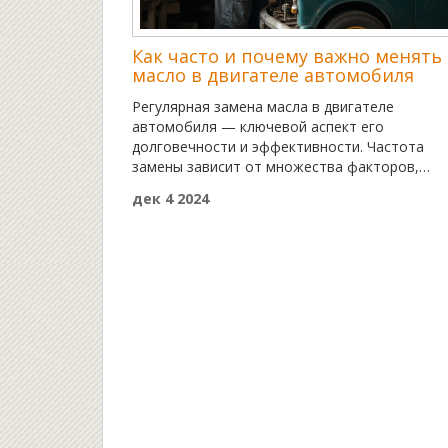
Как часто и почему важно менять
масло в двигателе автомобиля
Регулярная замена масла в двигателе
автомобиля — ключевой аспект его
долговечности и эффективности. Частота
замены зависит от множества факторов,
включая модель и условия эксплуатации ваш
дек 4 2024
автомобиля. Рекомендуется следовать
инструкциям производителя, но так же важн
обращать внимание на признаки, указывающ
на необходимость замены масла. В статье
также рассматриваются полезные советы по
выбору подходящего моторного масла и
обсуждаются мифы, связанные с этой
процедурой.