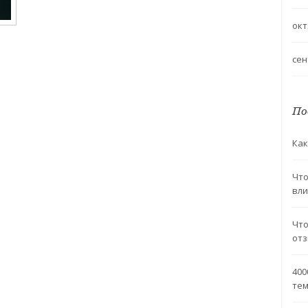
окт
сен
По
его
Как
о
ие
Что
вли
Что
отз
400
тем