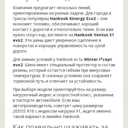
Компания предлагает несколько линий,
ориентированных на разные задачи. Для города и
трассы популярны
Hankook Kinergy Eco2
– они
экономят топливо, обеспечивают хороший
контакт с дорогой и относительно тихие. Если вам
нужен спорт‑кар, взгляните на
Hankook Ventus S1
evo2
. Эти шины дают уверенное сцепление в
поворотах и хорошую управляемость на сухой
дороге.
Для зимних условий у Hankook есть
Winter i*cept
evo2
. Шина имеет специальный протектор и состав
резины, который остаётся гибким при минусовых
температурах. В снежных условиях она сохраняет
тормозной путь и отвечает за устойчивость.
При выборе модели ориентируйтесь на размер,
нагрузочный индекс и скоростной класс, указанные
в паспорте автомобиля. Если ваш
автопроизводитель советует шину размером
205/55 R16 с индексом нагрузки 91, ищите именно
такой вариант в линейке Hankook.
Как правильно ухаживать за