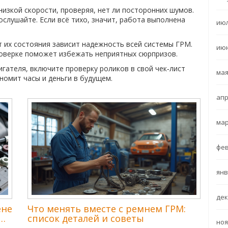
изкой скорости, проверяя, нет ли посторонних шумов.
ослушайте. Если всё тихо, значит, работа выполнена
июл
т их состояния зависит надежность всей системы ГРМ.
июн
роверке поможет избежать неприятных сюрпризов.
игателя, включите проверку роликов в свой чек‑лист
мая
ономит часы и деньги в будущем.
апр
мар
фев
янв
дек
ене
Что менять вместе с ремнем ГРМ:
список деталей и советы
ноя