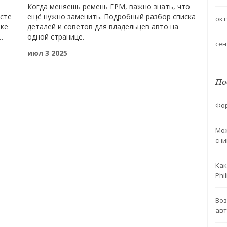
Когда меняешь ремень ГРМ, важно знать, что
сте
ещё нужно заменить. Подробный разбор списка
окт
мке
деталей и советов для владельцев авто на
одной странице.
сен
е
июл 3 2025
По
Фор
Мож
сни
Как
Phil
Воз
авт