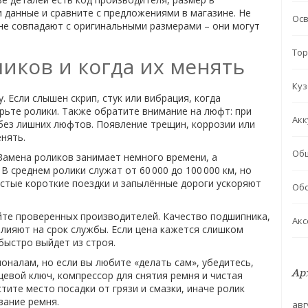
 данные и сравните с предложениями в магазине. Не
Ос
 не совпадают с оригинальными размерами – они могут
Тор
иков и когда их менять
Куз
 Если слышен скрип, стук или вибрация, когда
рьте ролики. Также обратите внимание на люфт: при
Акк
без лишних люфтов. Появление трещин, коррозии или
енять.
Об
Замена роликов занимает немного времени, а
среднем ролики служат от 60 000 до 100 000 км, но
астые короткие поездки и запылённые дороги ускоряют
Обс
йте проверенных производителей. Качество подшипника,
Акс
влияют на срок службы. Если цена кажется слишком
 быстро выйдет из строя.
оналам, но если вы любите «делать сам», убедитесь,
Ар
цевой ключ, компрессор для снятия ремня и чистая
тите место посадки от грязи и смазки, иначе ролик
вание ремня.
авг