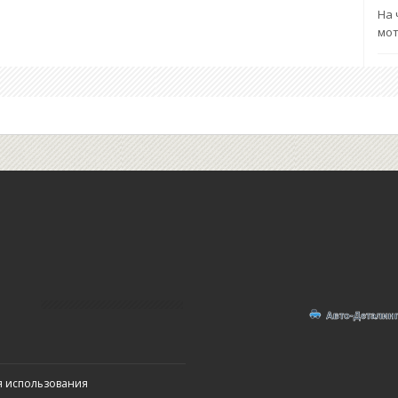
На 
мот
я использования