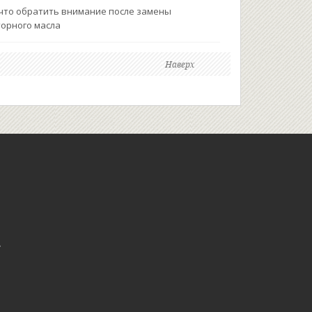
что обратить внимание после замены
орного масла
Наверх