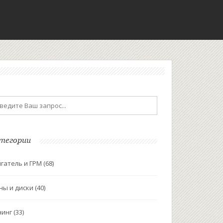
тегории
гатель и ГРМ
(68)
ны и диски
(40)
нинг
(33)