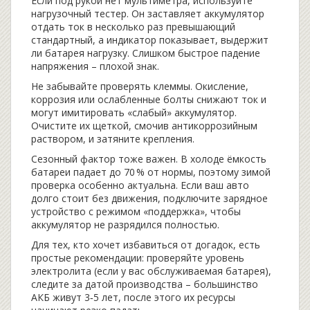
Если под рукой нет мультиметра, используйте
нагрузочный тестер. Он заставляет аккумулятор
отдать ток в несколько раз превышающий
стандартный, а индикатор показывает, выдержит
ли батарея нагрузку. Слишком быстрое падение
напряжения – плохой знак.
Не забывайте проверять клеммы. Окисление,
коррозия или ослабленные болты снижают ток и
могут имитировать «слабый» аккумулятор.
Очистите их щеткой, смочив антикоррозийным
раствором, и затяните крепления.
Сезонный фактор тоже важен. В холоде ёмкость
батареи падает до 70 % от нормы, поэтому зимой
проверка особенно актуальна. Если ваш авто
долго стоит без движения, подключите зарядное
устройство с режимом «поддержка», чтобы
аккумулятор не разрядился полностью.
Для тех, кто хочет избавиться от догадок, есть
простые рекомендации: проверяйте уровень
электролита (если у вас обслуживаемая батарея),
следите за датой производства – большинство
АКБ живут 3‑5 лет, после этого их ресурсы