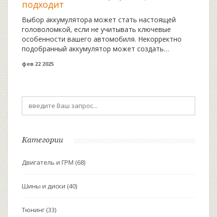
подходит
Выбор аккумулятора может стать настоящей
головоломкой, если не учитывать ключевые
особенности вашего автомобиля. Некорректно
подобранный аккумулятор может создать
множество проблем, начиная от проблем с
фев 22 2025
запуском двигателя и заканчивая поломками
электрооборудования. В статье рассмотрим
признаки того, что ваш аккумулятор не подходит, и
дадим несколько полезных советов, как избежать
ошибок при его выборе. Основное внимание
уделим важным характеристикам, которые помогут
выбрать правильный аккумулятор именно для
вашего автомобиля.
Категории
Двигатель и ГРМ
(68)
Шины и диски
(40)
Тюнинг
(33)