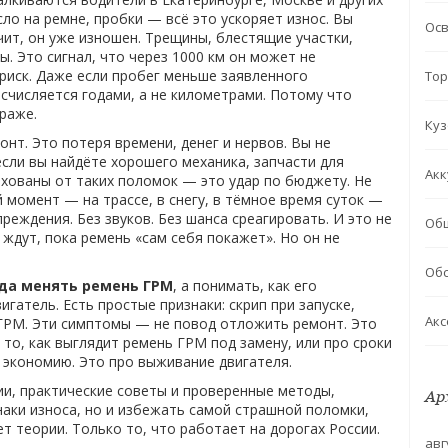
сло на ремне, пробки — всё это ускоряет износ. Вы
Ос
чит, он уже изношен. Трещины, блестящие участки,
. Это сигнал, что через 1000 км он может не
риск. Даже если пробег меньше заявленного
Тор
числяется годами, а не километрами. Потому что
араже.
Куз
нт. Это потеря времени, денег и нервов. Вы не
если вы найдёте хорошего механика, запчасти для
Акк
ахованы от таких поломок — это удар по бюджету. Не
 момент — на трассе, в снегу, в тёмное время суток —
реждения. Без звуков. Без шанса среагировать. И это не
Об
 ждут, пока ремень «сам себя покажет». Но он не
Обс
да менять ремень ГРМ
, а понимать, как его
игатель. Есть простые признаки: скрип при запуске,
Акс
 ГРМ. Эти симптомы — не повод отложить ремонт. Это
 то, как выглядит ремень ГРМ под замену, или про сроки
 экономию. Это про выживание двигателя.
ии, практические советы и проверенные методы,
Ар
наки износа, но и избежать самой страшной поломки,
т теории. Только то, что работает на дорогах России.
авг