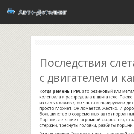
Последствия слет
с двигателем и ка
Когда
ремень ГРМ
,
это резиновый или мета
коленвала и распредвала в двигателе
. Также
из самых важных, но часто игнорируемых де
просто глохнет. Он ломается. Жестко. И дор
большинство в современных авто) порванны
Поршни, летящие с огромной скоростью, ста
стержни, треснуты головки, разбиты поршни.
Это не теория. Это реальность, с которой с