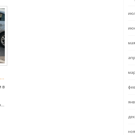
июл
июн
мая
апр
мар
и в
фев
янв
рофы
дек
ноя