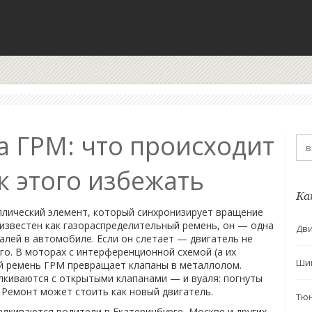
а ГРМ: что происходит
к этого избежать
Ка
ллический элемент, который синхронизирует вращение
 известен как
газораспределительный ремень
, он — одна
Дви
талей в автомобиле
. Если он слетает — двигатель не
ого. В моторах с интерференционной схемой (а их
Ши
й ремень ГРМ превращает клапаны в металлолом.
лкиваются с открытыми клапанами — и вуаля: погнуты
 Ремонт может стоить как новый двигатель.
Тю
талкиваются водители в Екатеринбурге, Москве и других