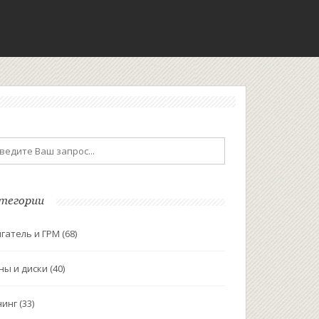
тегории
гатель и ГРМ
(68)
ны и диски
(40)
нинг
(33)