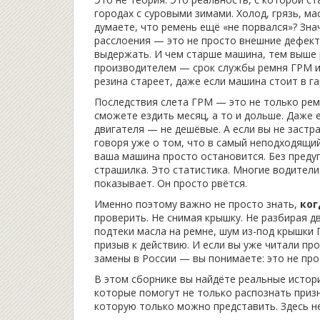
городах с суровыми зимами. Холод, грязь, ма
думаете, что ремень ещё «не порвался»? Зна
расслоения — это не просто внешние дефекты
выдержать. И чем старше машина, тем выше 
производителем — срок службы ремня ГРМ ис
резина стареет, даже если машина стоит в г
Последствия слета ГРМ — это не только ремо
сможете ездить месяц, а то и дольше. Даже 
двигателя — не дешёвые. А если вы не застр
говоря уже о том, что в самый неподходящий
ваша машина просто остановится. Без предуп
страшилка. Это статистика. Многие водители
показывает. Он просто рвётся.
Именно поэтому важно не просто знать,
ког
проверить. Не снимая крышку. Не разбирая дв
подтеки масла на ремне, шум из-под крышки
призыв к действию. И если вы уже читали про
замены в России — вы понимаете: это не про
В этом сборнике вы найдёте реальные истор
которые помогут не только распознать приз
которую только можно представить. Здесь не