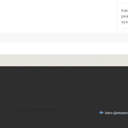
Как
реа
куз