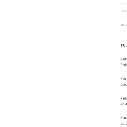
окт
сен
По
Как
Phil
Ког
рис
Как
кри
Как
выб