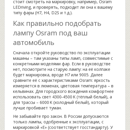
стоит смотреть на маркировку, например, Osram
LEDriving, и проверять, подходит ли она к вашему
типу фары (H7, H4, D2S и т.д.).
Как правильно подобрать
лампу Osram под ваш
автомобиль
Сначала откройте руководство по эксплуатации
машины – там указаны типы ламп, совместимые с
конкретными моделями фар. Если в руководстве
нет, посмотрите на старую лампу: на её колпаке
будет маркировка, вроде H7 или 9005. Далее
сравните её с характеристиками Osram: яркость
измеряется в люменах, цветовая температура – в
кельвинах. Для городского вождения комфортнее
использовать свет 4300‑4500 K (тёплый белый), а
для трассы – 6000 K (холодный белый), который
лучше пробивает туман.
Не забывайте про закон. В России допускаются
только лампы, одобренные к эксплуатации, с
маркировкой «E» (соответствует госстандарту). У