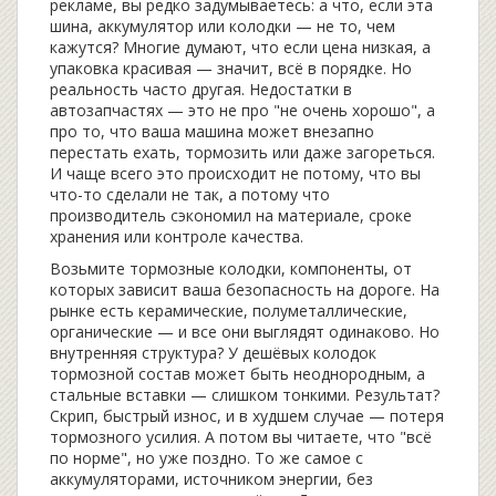
рекламе
, вы редко задумываетесь: а что, если эта
шина, аккумулятор или колодки — не то, чем
кажутся? Многие думают, что если цена низкая, а
упаковка красивая — значит, всё в порядке. Но
реальность часто другая. Недостатки в
автозапчастях — это не про "не очень хорошо", а
про то, что ваша машина может внезапно
перестать ехать, тормозить или даже загореться.
И чаще всего это происходит не потому, что вы
что-то сделали не так, а потому что
производитель сэкономил на материале, сроке
хранения или контроле качества.
Возьмите
тормозные колодки
,
компоненты, от
которых зависит ваша безопасность на дороге
. На
рынке есть керамические, полуметаллические,
органические — и все они выглядят одинаково. Но
внутренняя структура? У дешёвых колодок
тормозной состав может быть неоднородным, а
стальные вставки — слишком тонкими. Результат?
Скрип, быстрый износ, и в худшем случае — потеря
тормозного усилия. А потом вы читаете, что "всё
по норме", но уже поздно. То же самое с
аккумуляторами
,
источником энергии, без