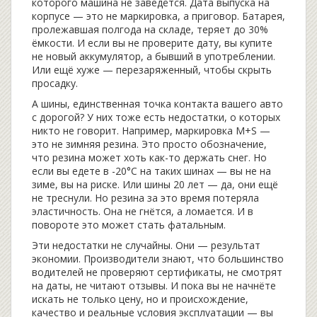
которого машина не заведётся
. Дата выпуска на
корпусе — это не маркировка, а приговор. Батарея,
пролежавшая полгода на складе, теряет до 30%
ёмкости. И если вы не проверите дату, вы купите
не новый аккумулятор, а бывший в употреблении.
Или ещё хуже — перезаряженный, чтобы скрыть
просадку.
А
шины
,
единственная точка контакта вашего авто
с дорогой
? У них тоже есть недостатки, о которых
никто не говорит. Например, маркировка M+S —
это не зимняя резина. Это просто обозначение,
что резина может хоть как-то держать снег. Но
если вы едете в -20°C на таких шинах — вы не на
зиме, вы на риске. Или шины 20 лет — да, они ещё
не треснули. Но резина за это время потеряла
эластичность. Она не гнётся, а ломается. И в
повороте это может стать фатальным.
Эти недостатки не случайны. Они — результат
экономии. Производители знают, что большинство
водителей не проверяют сертификаты, не смотрят
на даты, не читают отзывы. И пока вы не начнёте
искать не только цену, но и происхождение,
качество и реальные условия эксплуатации — вы