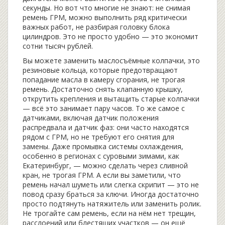
секунды. Но вот что многие не знают:
не снимая
ремень ГРМ
,
можно выполнить ряд критически
важных работ, не разбирая головку блока
цилиндров
. Это не просто удобно — это экономит
сотни тысяч рублей.
Вы можете заменить
маслосъёмные колпачки
,
это
резиновые кольца, которые предотвращают
попадание масла в камеру сгорания
, не трогая
ремень. Достаточно снять клапанную крышку,
открутить крепления и вытащить старые колпачки
— всё это занимает пару часов. То же самое с
датчиками
,
включая датчик положения
распредвала и датчик фаз
: они часто находятся
рядом с ГРМ, но не требуют его снятия для
замены. Даже
промывка системы охлаждения
,
особенно в регионах с суровыми зимами, как
Екатеринбург
, — можно сделать через сливной
кран, не трогая ГРМ. А если вы заметили, что
ремень начал шуметь или слегка скрипит — это не
повод сразу браться за ключи. Иногда достаточно
просто подтянуть натяжитель или заменить ролик.
Не трогайте сам ремень, если на нём нет трещин,
расслоений или блестящих участков — он ещё