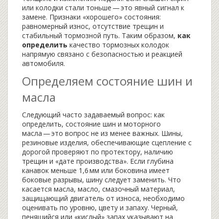
или колодки стали тоньше — это явный сигнал к
замене. Признаки «хорошего» состояния:
равномерный износ, отсутствие трещин и
стабильный тормозной путь. Таким образом,
как
определить
качество тормозных колодок
напрямую связано с безопасностью и реакцией
автомобиля.
Определяем состояние шин и
масла
Следующий часто задаваемый вопрос:
как
определить
,
состояние шин и моторного
масла
— это вопрос не из менее важных.
Шины
,
резиновые изделия, обеспечивающие сцепление с
дорогой
проверяют по протектору, наличию
трещин и «дате производства». Если глубина
канавок меньше 1,6 мм или боковина имеет
боковые разрывы, шину следует заменить. Что
касается масла,
масло
,
смазочный материал,
защищающий двигатель от износа
, необходимо
оценивать по уровню, цвету и запаху. Черный,
пенящийся или «кислый» запах указывают на