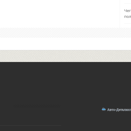
Чег
пол