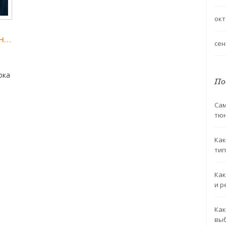
окт
на
сен
ока
По
Сам
тю
ля
Как
,
тип
Как
ра
и р
Как
выб