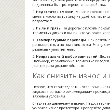
подшипники быстро теряют свои свойства.
2.
Недостаток смазки.
Масло и гре́жкое не
менять масло по графику не удаётся, части 
возрастает.
3.
Пыль и грязь.
На дорогах с плохим покрыт
тормозных дисках и шинах. Это ускоряет кор
4.
Температурные перепады.
При резком п
расширяются, а потом сжимаются. Эта цикли
резиновых уплотнителях.
5.
Неправильный выбор запчастей.
Дешёвы
Например, керамические тормозные колодки с
два‑три раза дольше обычных.
Как снизить износ и
Первое, что стоит сделать – установить чё
жидкость согласно рекомендациям производит
тяжёлым условиям.
Следите за давлением в шинах. Недостаток в
ускоряет износ протектора. Проверяйте давл