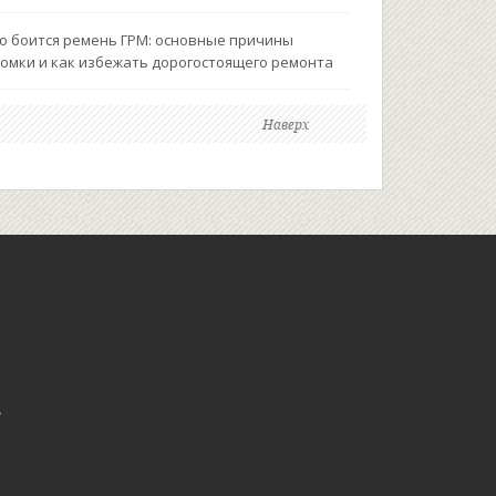
о боится ремень ГРМ: основные причины
омки и как избежать дорогостоящего ремонта
Наверх