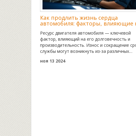
Как продлить жизнь сердца
автомобиля: факторы, влияющие 
ресурс двигателя
Ресурс двигателя автомобиля — ключевой
фактор, влияющий на его долговечность и
производительность. Износ и сокращение ср
службы могут возникнуть из-за различных
причин, в том числе неправильного
ноя 13 2024
технического обслуживания, использования
некачественного топлива и агрессивного сти
вождения. В статье рассказывается о самых
частых ошибках автовладельцев и даются
практические советы по уходу за двигателем
чтобы продлить его жизнь и сохранить
эффективность. Особое внимание уделено
важности регулярного обслуживания и выбо
качественного моторного масла.