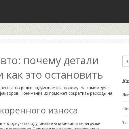
вто: почему детали
и как это остановить
Ка
аются, но редко задумывается, почему. На самом деле
 факторов. Понимание их поможет сократить расходы на
Дви
коренного износа
Ши
Тю
в холодную погоду, резкие ускорения и перегрузки
енных условиях. Тормозные колодки, сцепление и