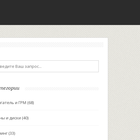
тегории
гатель и ГРМ
(68)
ны и диски
(40)
нинг
(33)