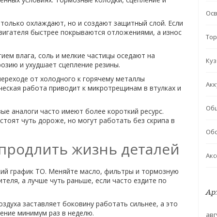
Ос
 только охлаждают, но и создают защитный слой. Если
двигателя быстрее покрываются отложениями, а износ
Тор
ием влага, соль и мелкие частицы оседают на
Куз
розию и ухудшает сцепление резины.
ереходе от холодного к горячему металлы
Акк
ческая работа приводит к микротрещинам в втулках и
Об
е аналоги часто имеют более короткий ресурс.
тоят чуть дороже, но могут работать без скрипа в
Обс
 продлить жизнь деталей
Акс
ткий график ТО. Меняйте масло, фильтры и тормозную
еля, а лучше чуть раньше, если часто ездите по
Ар
оздуха заставляет боковину работать сильнее, а это
ение минимум раз в неделю.
авг