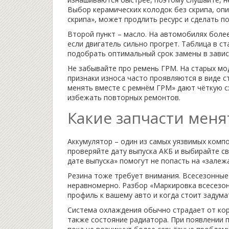
Выбор керамических колодок без скрипа, оп
скрипа», может продлить ресурс и сделать п
Второй пункт – масло. На автомобилях боле
если двигатель сильно прогрет. Таблица в с
подобрать оптимальный срок замены в завис
Не забывайте про ремень ГРМ. На старых мод
признаки износа часто проявляются в виде с
менять вместе с ремнём ГРМ» дают чёткую с
избежать повторных ремонтов.
Какие запчасти меня
Аккумулятор – один из самых уязвимых компо
проверяйте дату выпуска АКБ и выбирайте св
дате выпуска» помогут не попасть на «зале
Резина тоже требует внимания. Всесезонны
неравномерно. Разбор «Маркировка всесезон
профиль к вашему авто и когда стоит задума
Система охлаждения обычно страдает от кор
также состояние радиатора. При появлении п