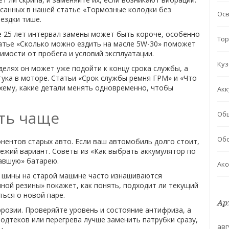
исанных в нашей статье «Тормозные колодки без
Ос
оездки тише.
е 25 лет интервал замены может быть короче, особенно
Тор
татье «Сколько можно ездить на масле 5W-30» поможет
имости от пробега и условий эксплуатации.
Куз
елях он может уже подойти к концу срока службы, а
тука в моторе. Статьи «Срок службы ремня ГРМ» и «Что
хему, какие детали менять одновременно, чтобы
Акк
ть чаще
Об
Обс
нентов старых авто. Если ваш автомобиль долго стоит,
ежий вариант. Советы из «Как выбрать аккумулятор по
жавшую» батарею.
Акс
е шины на старой машине часто изнашиваются
ной резины» покажет, как понять, подходит ли текущий
ться о новой паре.
Ар
розии. Проверяйте уровень и состояние антифриза, а
одтеков или перегрева лучше заменить патрубки сразу,
авг