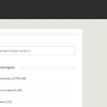
тегории
гатель и ГРМ
(68)
ны и диски
(40)
нинг
(33)