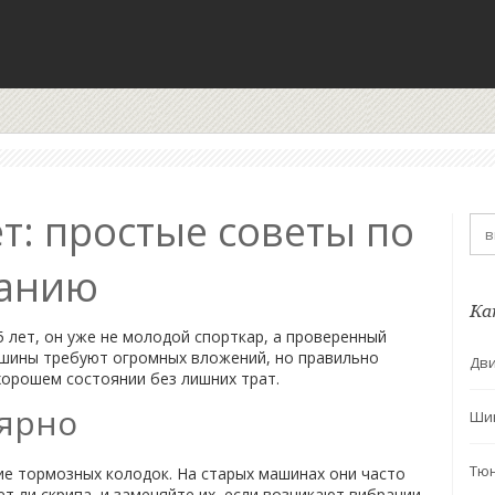
ет: простые советы по
ванию
Ка
 лет, он уже не молодой спорткар, а проверенный
ашины требуют огромных вложений, но правильно
Дви
хорошем состоянии без лишних трат.
лярно
Ши
Тю
ие тормозных колодок. На старых машинах они часто
т ли скрипа, и заменяйте их, если возникают вибрации.