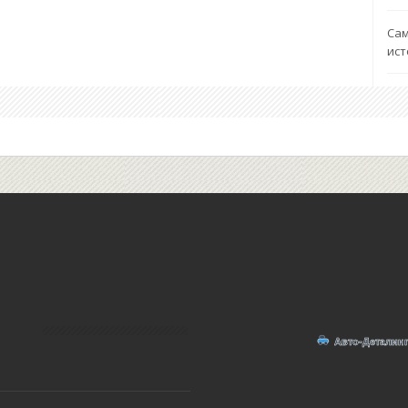
Сам
ист