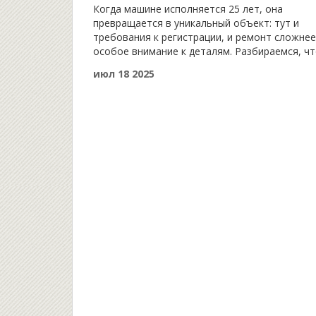
обслуживание и особенности
Когда машине исполняется 25 лет, она
владения
превращается в уникальный объект: тут и
требования к регистрации, и ремонт сложнее
особое внимание к деталям. Разбираемся, ч
ждёт владельца такого авто.
июл 18 2025