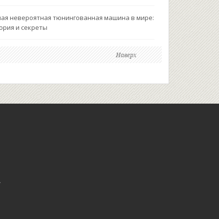
ая невероятная тюнингованная машина в мире:
ория и секреты
Наверх