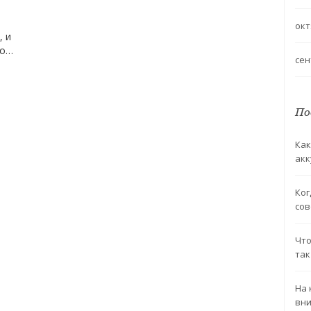
окт
, и
то
сен
По
Как
акк
Ког
сов
Что
так
На 
вн