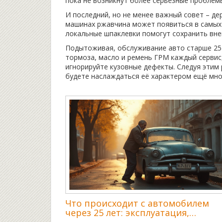
пока не возникнут более серьёзные проблем
И последний, но не менее важный совет – де
машинах ржавчина может появиться в самых
локальные шпаклевки помогут сохранить вне
Подытоживая, обслуживание авто старше 25 
тормоза, масло и ремень ГРМ каждый сервис,
игнорируйте кузовные дефекты. Следуя этим
будете наслаждаться её характером ещё мно
Что происходит с автомобилем
через 25 лет: эксплуатация,