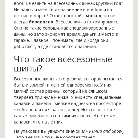
вообще ездить на всесезонных шинах круглый год?
Не надо ли менять их на зимние в ноябре и на
летние в марте? Ответ простой -
можно
, но не
всегда
безопасно
. Всесезонки - это компромисс.
Они не такие хороши, как специализированные
шины, но зато экономят время, деньги и место в
гараже. Главное - понимать, где и когда они
работают, а где становятся опасными.
Что такое всесезонные
шины?
Всесезонные шины - это резина, которая пытается
быть и зимней, и летней одновременно. У них
мягкий состав резины, который не слишком
твердеет при нуле и ниже. У них есть специальные
канавки и ламели - мелкие надрезы на протекторе -
чтобы цепляться за снег и лед. Но это не те же
самые ламели, что на зимних шинах. И не те же
канавки, что на летних.
На упаковке вы увидите значок
M+S
(
Mud and Snow
)
- это значит, что шина соответствует