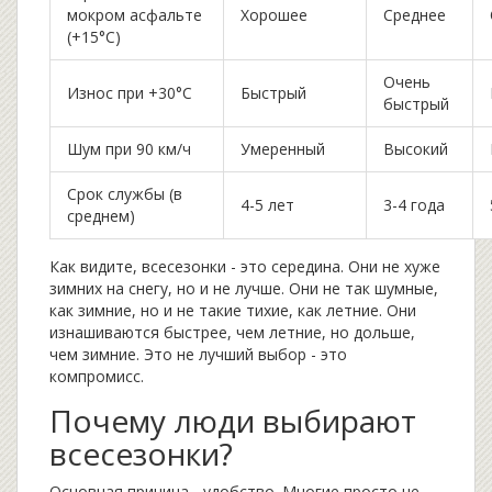
мокром асфальте
Хорошее
Среднее
(+15°C)
Очень
Износ при +30°C
Быстрый
быстрый
Шум при 90 км/ч
Умеренный
Высокий
Срок службы (в
4-5 лет
3-4 года
среднем)
Как видите, всесезонки - это середина. Они не хуже
зимних на снегу, но и не лучше. Они не так шумные,
как зимние, но и не такие тихие, как летние. Они
изнашиваются быстрее, чем летние, но дольше,
чем зимние. Это не лучший выбор - это
компромисс.
Почему люди выбирают
всесезонки?
Основная причина - удобство. Многие просто не