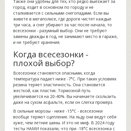
Также они удобны для тех, кто редко выезжает за
город, ездит в основном по городу и не
сталкивается с сильными снегопадами. Если вы
живете в мегаполисе, где дороги чистят каждые
три часа, а снег убирают за час после начала, то
всесезонки - разумный выбор. Они не требуют
замены дважды в год, не занимают место в гараже,
и не требуют хранения.
Когда всесезонки -
плохой выбор?
Всесезонки становятся опасными, когда
температура падает ниже -7°C. При таких условиях
резина теряет эластичность. Она становится
жесткой, как пластик. Тормозной путь
увеличивается на 20-40%. Вы начинаете скользить
даже на сухом асфальте, если он слегка промёрз.
В сильные морозы - ниже -15°C - всесезонки
вообще теряют сцепление. На льду они ведут себя
хуже, чем летние шины. И это не миф. В 2024 году
тесты НАМИ показали, что при -18°C всесезонка с