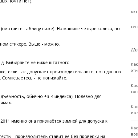
вых почти нет).
.
окт
сен
о (смотрите таблицу ниже). На машине четыре колеса, но
рном стикере. Выше - можно.
По
т. д. Выбирайте не ниже штатного.
Как
эти
же, если так допускает производитель авто, но в данных
 Сомневаетесь - не понижайте.
Как
сов
дъёмность, обычно +3-4 индекса). Полезно для
 ямах.
Как
и к
2011 именно она признаётся зимней для допуска к
Как
воз
тесты - производитель ставит её без проверки на