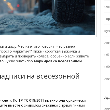
Ос
Тор
Куз
Акк
кв и цифр. Что из этого говорит, что резина
- просто маркетинг? Ниже - короткая выжимка и
Об
выбрать и проверить колёса, особенно если живёте
что нужно знать про
маркировка всесезонной
Обс
надписи на всесезонной
Акс
Ар
+ снег». По ТР ТС 018/2011 именно она юридически
ищите вместе с символом снежинки с тремя пиками.
авг