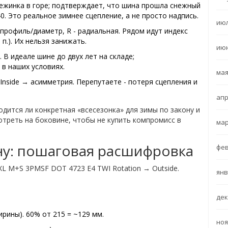
снежинка в горе; подтверждает, что шина прошла снежный
0. Это реальное зимнее сцепление, а не просто надпись.
июл
/профиль/диаметр, R - радиальная. Рядом идут индекс
. п.). Их нельзя занижать.
июн
. В идеале шине до двух лет на складе;
 в наших условиях.
мая
Inside → асимметрия. Перепутаете - потеря сцепления и
апр
дится ли конкретная «всесезонка» для зимы по закону и
мотреть на боковине, чтобы не купить компромисс в
мар
ну: пошаговая расшифровка
фев
XL M+S 3PMSF DOT 4723 E4 TWI Rotation → Outside.
янв
дек
рины). 60% от 215 = ~129 мм.
ноя