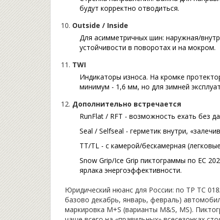
будут корректно отводиться.
Outside / Inside
Для асимметричных шин: наружная/внутр
устойчивости в поворотах и на мокром.
TWI
Индикаторы износа. На кромке протектор
минимум - 1,6 мм, но для зимней эксплуа
Дополнительно встречается
RunFlat / RFT - возможность ехать без 
Seal / Selfseal - герметик внутри, «залеч
TT/TL - с камерой/бескамерная (легковые
Snow Grip/Ice Grip пиктограммы по ЕС 20
ярлака энергоэффективности.
Юридический нюанс для России: по ТР ТС 018
базово декабрь, январь, февраль) автомобил
маркировка M+S (варианты M&S, MS). Пиктог
чаще всего на «правильных» всесезонках сто