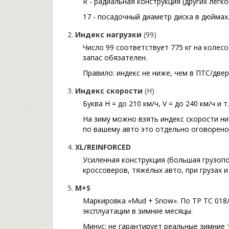
R - радиальная конструкция (других легко
17 - посадочный диаметр диска в дюймах
Индекс нагрузки
(99)
Число 99 соответствует 775 кг на колес
запас обязателен.
Правило: индекс не ниже, чем в ПТС/две
Индекс скорости
(H)
Буква H = до 210 км/ч, V = до 240 км/ч и 
На зиму можно взять индекс скорости ни
по вашему авто это отдельно оговорено.
XL/REINFORCED
Усиленная конструкция (большая грузопо
кроссоверов, тяжёлых авто, при грузах и
M+S
Маркировка «Mud + Snow». По ТР ТС 018/
эксплуатации в зимние месяцы.
Минус: не гарантирует реальные зимние 