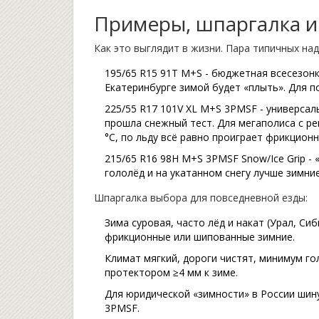
Примеры, шпаргалка и
Как это выглядит в жизни. Пара типичных на
195/65 R15 91T M+S - бюджетная всесезонк
Екатеринбурге зимой будет «плыть». Для по
225/55 R17 101V XL M+S 3PMSF - универсал
прошла снежный тест. Для мегаполиса с р
°C, по льду всё равно проиграет фрикционн
215/65 R16 98H M+S 3PMSF Snow/Ice Grip - 
гололёд и на укатанном снегу лучше зимни
Шпаргалка выбора для повседневной езды:
Зима суровая, часто лёд и накат (Урал, Сиб
фрикционные или шипованные зимние.
Климат мягкий, дороги чистят, минимум го
протектором ≥4 мм к зиме.
Для юридической «зимности» в России шин
3PMSF.