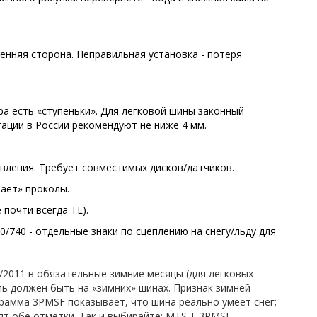
енняя сторона. Неправильная установка - потеря
а есть «ступеньки». Для легковой шины законный
тации в России рекомендуют не ниже 4 мм.
давления. Требует совместимых дисков/датчиков.
ивает» проколы.
 почти всегда TL).
20/740 - отдельные знаки по сцеплению на снегу/льду для
/2011 в обязательные зимние месяцы (для легковых -
ь должен быть на «зимних» шинах. Признак зимней -
рамма 3PMSF показывает, что шина реально умеет снег;
ят обе отметки. Так и выбирайте: M+S + 3PMSF.