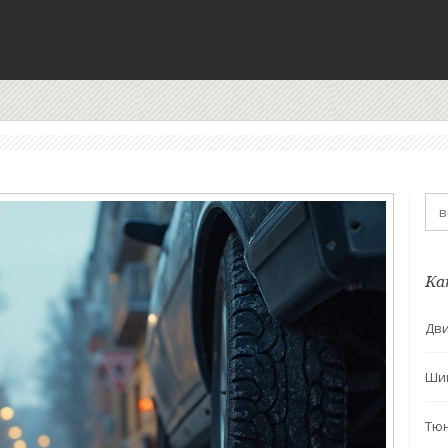
Ка
Дви
Ши
Тю