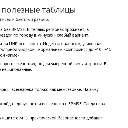
 полезные таблицы
дписей и быстрый разбор.
а без 3PMSF. В тёплых регионах проживёт, в
ездок по городу в минусах - слабый вариант.
ьная UHP-всесезонка. Индексы с запасом, усиленная,
егулярной уборкой - нормальный компромисс до −10…−15
ой «зиме».
«евро-всесезонка», ок для умеренной зимы и трассы. В
е нешипованные.
ирь) - всесезонка только как межсезонье. На зиму -
лолёда - допускается всесезонка с 3PMSF. Следите за
у ищите с M+S; практической безопасности добавит