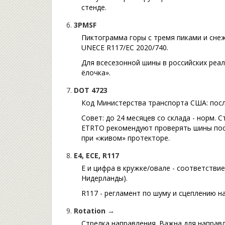
стенде.
3PMSF
Пиктограмма горы с тремя пиками и снеж
UNECE R117/ЕС 2020/740.
Для всесезонной шины в российских реал
ёлочка».
DOT 4723
Код Министерства транспорта США: после
Совет: до 24 месяцев со склада - норм.
ETRTO рекомендуют проверять шины посл
при «живом» протекторе.
E4, ECE, R117
E и цифра в кружке/овалe - соответстви
Нидерланды).
R117 - регламент по шуму и сцеплению на
Rotation →
Стрелка направления. Важна для направл