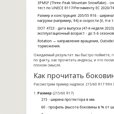
3PMSF (Three-Peak Mountain Snowflake) - 
тест по UNECE R117/Регламенту ЕС 2020/74
Размер и конструкция: 205/55 R16 - ширина
нагрузки (например, 94) и скорости (V, H и т
DOT 4723 - дата выпуска (47‑я неделя 2023)
эксплуатационный возраст - до 5-6 сезонов
Rotation → направление вращения, Outside/
торможения.
Ожидаемый результат: вы быстро поймёте, го
по факту, как прочитать индексы, и что пос
плохом смысле.
Как прочитать бокови
Рассмотрим пример надписи: 215/60 R17 99H 
Размер
(215/60 R17)
215 - ширина протектора в мм.
60 - профиль (высота боковины в % от ши