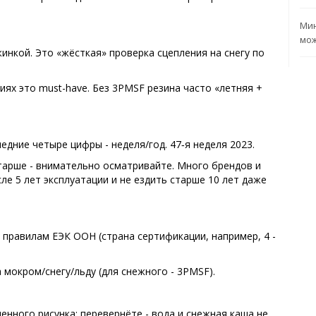
Мин
мож
инкой. Это «жёсткая» проверка сцепления на снегу по
иях это must-have. Без 3PMSF резина часто «летняя +
дние четыре цифры - неделя/год. 47‑я неделя 2023.
 Старше - внимательно осматривайте. Много брендов и
е 5 лет эксплуатации и не ездить старше 10 лет даже
е правилам ЕЭК ООН (страна сертификации, например, 4 -
 мокром/снегу/льду (для снежного - 3PMSF).
енного рисунка: перевернёте - вода и снежная каша не