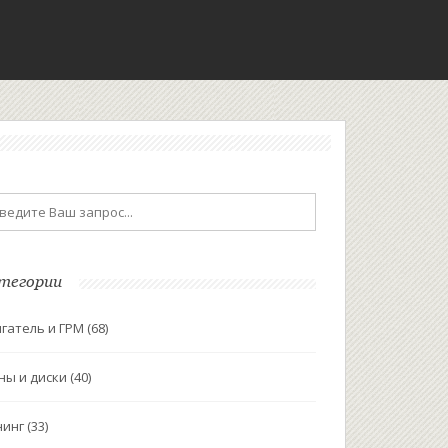
тегории
гатель и ГРМ
(68)
ны и диски
(40)
нинг
(33)