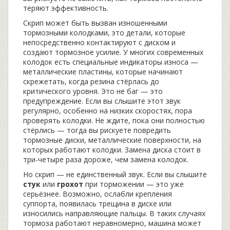
теряют эффективность.
Скрип может быть вызван
изношенными
тормозными колодками
,
это детали, которые
непосредственно контактируют с диском и
создают тормозное усилие
. У многих современных
колодок есть специальные индикаторы износа —
металлические пластины, которые начинают
скрежетать, когда резина стёрлась до
критического уровня. Это не баг — это
предупреждение. Если вы слышите этот звук
регулярно, особенно на низких скоростях, пора
проверять колодки. Не ждите, пока они полностью
стёрлись — тогда вы рискуете повредить
тормозные диски
,
металлические поверхности, на
которых работают колодки
. Замена диска стоит в
три-четыре раза дороже, чем замена колодок.
Но скрип — не единственный звук. Если вы слышите
стук
или
грохот
при торможении — это уже
серьёзнее. Возможно, ослабли крепления
суппорта, появилась трещина в диске или
износились направляющие пальцы. В таких случаях
тормоза работают неравномерно, машина может