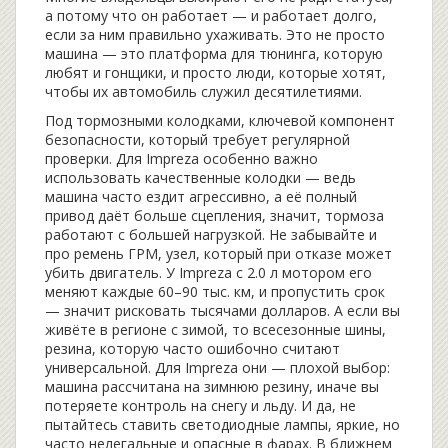
а потому что он работает — и работает долго,
если за ним правильно ухаживать.
Это не просто
машина — это платформа для тюнинга, которую
любят и гонщики, и просто люди, которые хотят,
чтобы их автомобиль служил десятилетиями.
Под
тормозными колодками
,
ключевой компонент
безопасности, который требует регулярной
проверки
. Для Impreza особенно важно
использовать качественные колодки — ведь
машина часто ездит агрессивно, а её полный
привод даёт больше сцепления, значит, тормоза
работают с большей нагрузкой. Не забывайте и
про
ремень ГРМ
,
узел, который при отказе может
убить двигатель
. У Impreza с 2.0 л мотором его
меняют каждые 60–90 тыс. км, и пропустить срок
— значит рисковать тысячами долларов.
А если вы
живёте в регионе с зимой, то
всесезонные шины
,
резина, которую часто ошибочно считают
универсальной
. Для Impreza они — плохой выбор:
машина рассчитана на зимнюю резину, иначе вы
потеряете контроль на снегу и льду.
И да, не
пытайтесь ставить
светодиодные лампы
,
яркие, но
часто нелегальные и опасные в фарах
. В ближнем