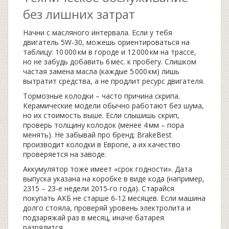
без лишних затрат
Начни с масляного интервала. Если у тебя
двигатель 5W-30, можешь ориентироваться на
таблицу: 10 000 км в городе и 12 000 км на трассе,
но не забудь добавить 6 мес. к пробегу. Слишком
частая замена масла (каждые 5 000 км) лишь
вытратит средства, а не продлит ресурс двигателя.
Тормозные колодки – часто причина скрипа.
Керамические модели обычно работают без шума,
но их стоимость выше. Если слышишь скрип,
проверь толщину колодок (менее 4 мм – пора
менять). Не забывай про бренд: BrakeBest
производит колодки в Европе, а их качество
проверяется на заводе.
Аккумулятор тоже имеет «срок годности». Дата
выпуска указана на коробке в виде кода (например,
2315 – 23-е недели 2015‑го года). Старайся
покупать АКБ не старше 6‑12 месяцев. Если машина
долго стояла, проверяй уровень электролита и
подзаряжай раз в месяц, иначе батарея
разрядится.