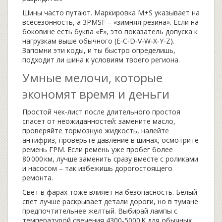
Шины часто путают. Маркировка M+S указывает на
всесезонность, а 3PMSF – «зимняя резина». Если на
боковине есть буква «Е», это показатель допуска к
нагрузкам выше обычного (E‑C‑D‑V‑W‑X‑Y‑Z).
Запомни эти коды, и ты быстро определишь,
подходит ли шина к условиям твоего региона.
Умные мелочи, которые
экономят время и деньги
Простой чек‑лист после длительного простоя
спасет от неожиданностей: замените масло,
проверяйте тормозную жидкость, налейте
антифриз, проверьте давление в шинах, осмотрите
ремень ГРМ. Если ремень уже пробег более
80 000 км, лучше заменить сразу вместе с роликами
и насосом – так избежишь дорогостоящего
ремонта.
Свет в фарах тоже влияет на безопасность. Белый
свет лучше раскрывает детали дороги, но в тумане
предпочтительнее желтый. Выбирай лампы с
температурой свечения 4300‑5000 K для обычных