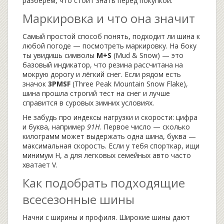
разберём, что стоит знать перед покупкой.
Маркировка и что она значит
Самый простой способ понять, подходит ли шина к
любой погоде — посмотреть маркировку. На боку
ты увидишь символы
M+S
(Mud & Snow) — это
базовый индикатор, что резина рассчитана на
мокрую дорогу и лёгкий снег. Если рядом есть
значок
3PMSF
(Three Peak Mountain Snow Flake),
шина прошла строгий тест на снег и лучше
справится в суровых зимних условиях.
Не забудь про индексы нагрузки и скорости: цифра
и буква, например
91H
. Первое число — сколько
килограмм может выдержать одна шина, буква —
максимальная скорость. Если у тебя спорткар, ищи
минимум H, а для легковых семейных авто часто
хватает V.
Как подобрать подходящие
всесезонные шины
Начни с ширины и профиля. Широкие шины дают