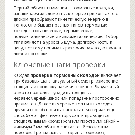
Первый объект внимания –
тормозные колодки
,
изнашиваемые элементы, которые при контакте с
диском преобразуют кинетическую энергию в
тепло
. Они бывают разных
типов тормозных
колодок
,
органические, керамические,
полуметаллические и низкометаллические
. Выбор
типа влияет на уровень шума, долговечность и
цену, поэтому понимать различия важно до начала
любой проверки.
Ключевые шаги проверки
Каждая
проверка тормозных колодок
включает
три базовых шага: визуальный осмотр, измерение
толщины и проверку наличия скрипов. Визуальный
осмотр позволяет увидеть трещины,
неравномерный износ или попадание посторонних
предметов. Далее
измерение толщины колодок
,
прямой способ понять, насколько материал ещё
способен эффективно тормозить
проводится
специальным микрометром или просто линейкой –
минимум 3 мм обычно считается безопасным
порогом. Третий аспект –
скрипы тормозов
,