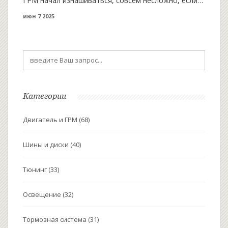
ГРМ начал изнашиваться, совсем несложно, если
знать ключевые симптомы. Статья расскажет о
июн 7 2025
признаках плохого ремня и почему так важна
профилактика. Вы узнаете, какие звуки и внешние
признаки должны насторожить. Практические
советы помогут определить, когда стоит
задуматься о замене.
Категории
Двигатель и ГРМ
(68)
Шины и диски
(40)
Тюнинг
(33)
Освещение
(32)
Тормозная система
(31)