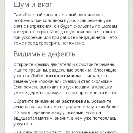
Шум и визг
Самый частый сигнал – сталый писк или визг,
особенно при холодном пуске. Если ремень уже
снят с напряжения, он будет скользить по шкивам
и издавать скрип. Иногда шум появляется только
при ускорении или при работе кондиционера – это
тоже повод проверить натяжение.
Видимые дефекты
Откройте крышку двигателя и осмотрите ремень.
Ищите трещины, раздельные волокна, блестящие
участки. Любая
пятно от масла
– сигнал, что
ремень уже «прокачал» смазку и стал скользким.
Если ремень выглядит потускневшим, а краешки
уже не держат форму, его срок практически истёк.
Обратите внимание на
растяжение
. Возьмите
ремень пальцами – он не должен «тянуться» более
2‑3 мм в середине между шкивами. Если он
ощущается мягким, значит, в нём уже потерялась
упругость.
Еще один простой тест – приложение небольшого