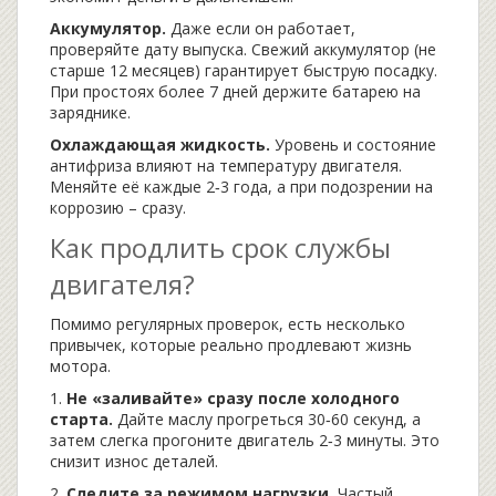
Аккумулятор.
Даже если он работает,
проверяйте дату выпуска. Свежий аккумулятор (не
старше 12 месяцев) гарантирует быструю посадку.
При простоях более 7 дней держите батарею на
заряднике.
Охлаждающая жидкость.
Уровень и состояние
антифриза влияют на температуру двигателя.
Меняйте её каждые 2‑3 года, а при подозрении на
коррозию – сразу.
Как продлить срок службы
двигателя?
Помимо регулярных проверок, есть несколько
привычек, которые реально продлевают жизнь
мотора.
1.
Не «заливайте» сразу после холодного
старта.
Дайте маслу прогреться 30‑60 секунд, а
затем слегка прогоните двигатель 2‑3 минуты. Это
снизит износ деталей.
2.
Следите за режимом нагрузки.
Частый