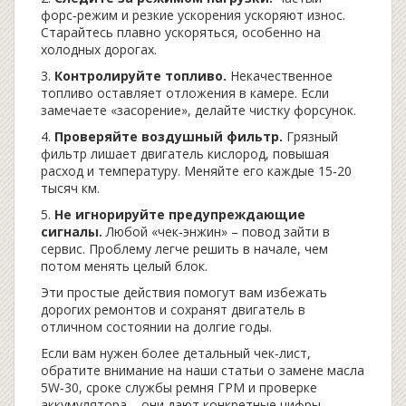
форс‑режим и резкие ускорения ускоряют износ.
Старайтесь плавно ускоряться, особенно на
холодных дорогах.
3.
Контролируйте топливо.
Некачественное
топливо оставляет отложения в камере. Если
замечаете «засорение», делайте чистку форсунок.
4.
Проверяйте воздушный фильтр.
Грязный
фильтр лишает двигатель кислород, повышая
расход и температуру. Меняйте его каждые 15‑20
тысяч км.
5.
Не игнорируйте предупреждающие
сигналы.
Любой «чек‑энжин» – повод зайти в
сервис. Проблему легче решить в начале, чем
потом менять целый блок.
Эти простые действия помогут вам избежать
дорогих ремонтов и сохранят двигатель в
отличном состоянии на долгие годы.
Если вам нужен более детальный чек‑лист,
обратите внимание на наши статьи о замене масла
5W‑30, сроке службы ремня ГРМ и проверке
аккумулятора – они дают конкретные цифры,