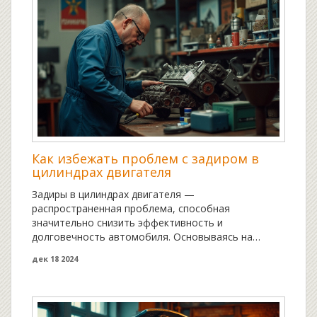
Как избежать проблем с задиром в
цилиндрах двигателя
Задиры в цилиндрах двигателя —
распространенная проблема, способная
значительно снизить эффективность и
долговечность автомобиля. Основываясь на
принципах правильного ухода и регулярного
дек 18 2024
техосмотра, можно значительно уменьшить риск
их возникновения. Статья расскажет о причинах
возникновения задиров, эффективных методах
профилактики и о том, как важно поддерживать