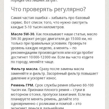
порядке без лишних затрат.
Что проверять регулярно?
Самая частая ошибка – забывать про базовый
сервис. Вот список того, что нужно смотреть
каждые 5‑10 тысяч километров.
Масло 5W‑30.
Как показывают наши статьи, масло
5W‑30 держит ресурс двигателя до 15 000 км, но
только при правильных условиях. Проверьте
уровень каждую неделю, а менять – по
рекомендациям производителя или когда пробег
достигнет 10 000‑12 000 км. Если вы часто ездите
по городу, меняйте чаще.
Фильтр масла.
Сразу после замены масла
заменяйте и фильтр. Засорённый фильтр повышает
давление и ускоряет износ.
Ремень ГРМ.
Срок службы ремня обычно 60‑100
тысяч км. Признаки плохого ремня – стуки в
моторном отсеке, пропуски зажигания. Если вы
планируете менять ремень, делайте это
одновременно с роликами и помпой – это
экономит деньги в дальнейшем.