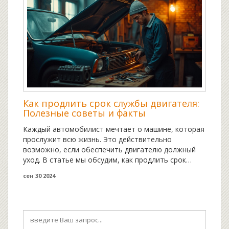
оптимальное состояние двигателя. В ней
представлены конкретные рекомендации,
правильный подбор масел и нужные привычки для
достижения максимальной отдачи от мотора.
Как продлить срок службы двигателя:
Полезные советы и факты
Каждый автомобилист мечтает о машине, которая
прослужит всю жизнь. Это действительно
возможно, если обеспечить двигателю должный
уход. В статье мы обсудим, как продлить срок
службы двигателя с помощью правильного
сен 30 2024
обслуживания и ухода. Мы рассмотрим основные
факторы, влияющие на долговечность двигателя, и
дадим советы по поддержанию его в отличном
состоянии. Узнайте, какие практики и привычки
помогут избежать дорогостоящих ремонтов и