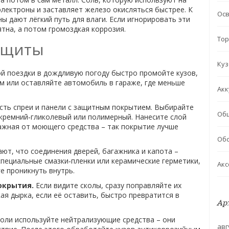
 электроны и заставляет железо окисляться быстрее. К
Ос
ны дают лёгкий путь для влаги. Если игнорировать эти
ятна, а потом громоздкая коррозия.
Тор
ащиты
Куз
й поездки в дождливую погоду быстро промойте кузов,
м или оставляйте автомобиль в гараже, где меньше
Акк
сть спреи и панели с защитным покрытием. Выбирайте
Об
 кремний‑гликолевый или полимерный. Нанесите слой
лажная от моющего средства – так покрытие лучше
Обс
ют, что соединения дверей, багажника и капота –
пециальные смазки‑пленки или керамические герметики,
Акс
е проникнуть внутрь.
окрытия.
Если видите сколы, сразу поправляйте их
ая дырка, если её оставить, быстро превратится в
Ар
соли используйте нейтрализующие средства – они
авг