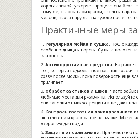
дорогах зимой, ускоряет процесс: она берёт
тому же, старый слой краски, сколы и царапи
мелочи, через пару лет на кузове появятся п
Практичные меры з
1.
Регулярная мойка и сушка.
После каждо
особенно днища и пороги. Сушите полотенце
влажности.
2.
Антикоррозийные средства.
На рынке е
тот, который подходит под ваш тип краски –
сразу после мойки, пока поверхность ещё в
прилипает.
3.
Обработка стыков и швов.
Часто забыва
любимые места для ржавчины. Используйте с
они заполняют микротрещины и не дают влаг
4.
Контроль состояния лакокрасочного п
шпатлёвкой и краской той же марки. Маленьк
«воронку» для воды.
5.
Защита от соли зимой.
При очистке от 