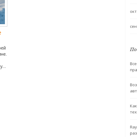
окт
сен
е
оей
По
не.
Все
гут
пра
Воз
для
авт
 за
Как
тех
Ray
раз