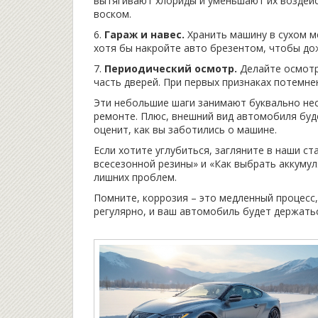
вытягивают хлориды и уменьшают их воздейс
воском.
6.
Гараж и навес.
Хранить машину в сухом ме
хотя бы накройте авто брезентом, чтобы до
7.
Периодический осмотр.
Делайте осмотр
часть дверей. При первых признаках потемне
Эти небольшие шаги занимают буквально неск
ремонте. Плюс, внешний вид автомобиля буд
оценит, как вы заботились о машине.
Если хотите углубиться, загляните в наши с
всесезонной резины» и «Как выбрать аккуму
лишних проблем.
Помните, коррозия – это медленный процесс
регулярно, и ваш автомобиль будет держать