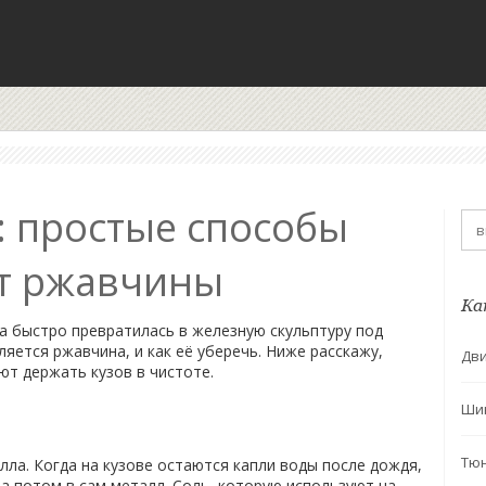
: простые способы
от ржавчины
Ка
а быстро превратилась в железную скульптуру под
ляется ржавчина, и как её уберечь. Ниже расскажу,
Дви
ют держать кузов в чистоте.
Ши
Тю
лла. Когда на кузове остаются капли воды после дождя,
а потом в сам металл. Соль, которую используют на