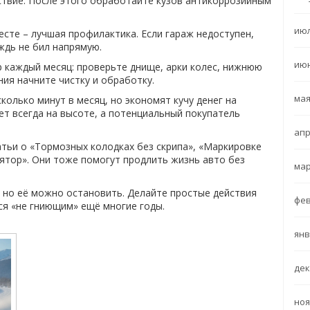
твие. После этого обработайте кузов антикоррозийным
июл
сте – лучшая профилактика. Если гараж недоступен,
ждь не бил напрямую.
июн
 каждый месяц: проверьте днище, арки колес, нижнюю
ния начните чистку и обработку.
мая
олько минут в месяц, но экономят кучу денег на
ет всегда на высоте, а потенциальный покупатель
апр
татьи о «Тормозных колодках без скрипа», «Маркировке
лятор». Они тоже помогут продлить жизнь авто без
мар
, но её можно остановить. Делайте простые действия
фев
ся «не гниющим» ещё многие годы.
янв
дек
ноя