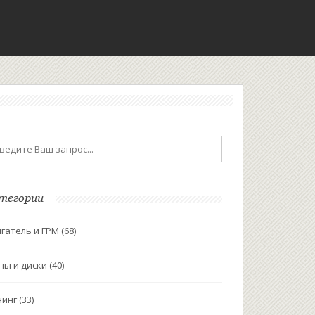
тегории
гатель и ГРМ
(68)
ны и диски
(40)
нинг
(33)