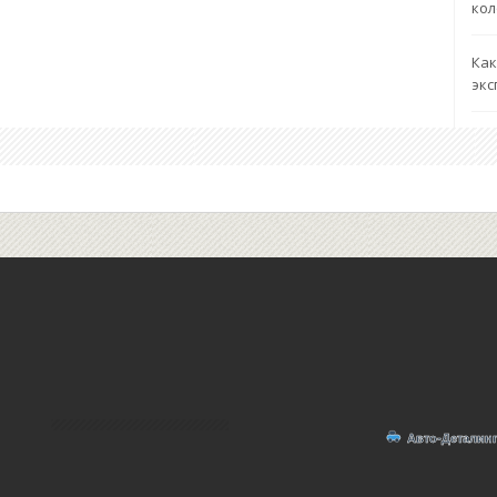
кол
Как
экс