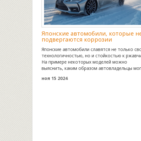
Японские автомобили, которые н
подвергаются коррозии
Японские автомобили славятся не только св
технологичностью, но и стойкостью к ржавчи
На примере некоторых моделей можно
выяснить, каким образом автовладельцы мо
защищать свои машины от коррозии и какие
ноя 15 2024
авто менее подвержены этому процессу. В
статье представлены примеры моделей,
рассматриваются технологии, применяемые 
защиты от коррозии, и даны советы по уходу
кузовом машины.