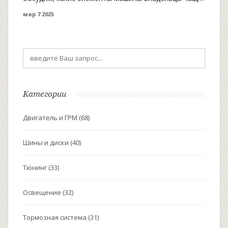
всего заменяют или модернизируют. От колесных
мар 7 2025
дисков до аудиосистем и освещения – рассмотрим,
что действительно стоит внимания. Поделимся
полезными советами о практичности обновлений и
факторах, которые стоит учесть при выборе.
Категории
Двигатель и ГРМ
(68)
Шины и диски
(40)
Тюнинг
(33)
Освещение
(32)
Тормозная система
(31)