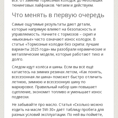
всё: от замены тормозных колодок до небольших
тюнинговых лайфхаков. Читаем и действуем.
Что менять в первую очередь
Самые ощутимые результаты дают детали,
которые напрямую влияют на безопасность и
управляемость. Начните с тормозов – скрип и
«мьюканье» часто означают износ колодок. В
статье «Тормозные колодки без скрипа: лучшие
варианты 2025 года» мы разобрали керамические и
металлические модели, которые работают тихо и
долго.
Следом идут колёса и шины. Если вы всё ещё
катаетесь на зимних резинах летом, «Как понять,
всесезонная ли шина» поможет быстро отличить
летнюю, зимнюю и всесезонную шину по
маркировке. Правильный набор шин повышает
сцепление, экономит топливо и уменьшает износ
подвески.
Не забывайте про масло. Статья «Сколько можно
ездить на масле 5W-30» даёт таблицу пробега для
разных условий эксплуатации. По ней вы поймёте,