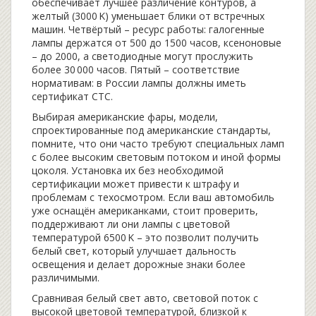
обеспечивает лучшее различение контуров, а
желтый (3000 K) уменьшает блики от встречных
машин. Четвёртый – ресурс работы: галогенные
лампы держатся от 500 до 1500 часов, ксеноновые
– до 2000, а светодиодные могут прослужить
более 30 000 часов. Пятый – соответствие
нормативам: в России лампы должны иметь
сертификат СТС.
Выбирая
американские фары
,
модели,
спроектированные под американские стандарты
,
помните, что они часто требуют специальных ламп
с более высоким световым потоком и иной формы
цоколя. Установка их без необходимой
сертификации может привести к штрафу и
проблемам с техосмотром. Если ваш автомобиль
уже оснащён американками, стоит проверить,
поддерживают ли они лампы с цветовой
температурой 6500 K – это позволит получить
белый свет, который улучшает дальность
освещения и делает дорожные знаки более
различимыми.
Сравнивая
белый свет авто
,
световой поток с
высокой цветовой температурой, близкой к