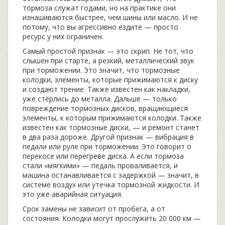
тормоза служат годами, но на практике они
изнашиваются быстрее, чем шины или масло. И не
потому, что вы агрессивно ездите — просто
ресурс у них ограничен.
Самый простой признак — это скрип. Не тот, что
слышен при старте, а резкий, металлический звук
при торможении. Это значит, что
тормозные
колодки
,
элементы, которые прижимаются к диску
и создают трение
. Также известен как
накладки
,
уже стёрлись до металла. Дальше — только
повреждение
тормозных дисков
,
вращающиеся
элементы, к которым прижимаются колодки
. Также
известен как
тормозные диски
,
— и ремонт станет
в два раза дороже. Другой признак — вибрация в
педали или руле при торможении. Это говорит о
перекосе или перегреве диска. А если тормоза
стали «мягкими» — педаль проваливается, и
машина останавливается с задержкой — значит, в
системе воздух или утечка тормозной жидкости. И
это уже аварийная ситуация.
Срок замены не зависит от пробега, а от
состояния. Колодки могут прослужить 20 000 км —