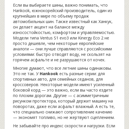
Если вы выбираете шины, важно понимать, что
Hankook
,
южнокорейский производитель, один из
крупнейших в мире по объему продаж
автомобильных шин
. Также известный как
Ханкук
,
он делает акцент на балансе между
износостойкостью, комфортом и управляемостью
.
Модели типа Ventus S1 evo3 или Kinergy Eco 2 не
просто дешевле, чем некоторые европейские
аналоги — они лучше справляются с российскими
условиями: быстро отводят воду, не скользят на
горячем асфальте и не разрушаются от кочек.
Многие думают, что все летние шины одинаковы.
Это не так. У
Hankook
есть разные серии: для
спортивных авто, для семейных седанов, для
кроссоверов. Некоторые модели имеют усиленный
боковой корд — это важно, если вы часто ездите
по плохим дорогам. Другие — с асимметричным
рисунком протектора, который держит машину на
поворотах, даже если асфальт влажный. А есть те,
что специально снижают сопротивление качению
— экономят топливо, но не жертвуют сцеплением.
Не забывайте про индекс скорости и нагрузки. Если