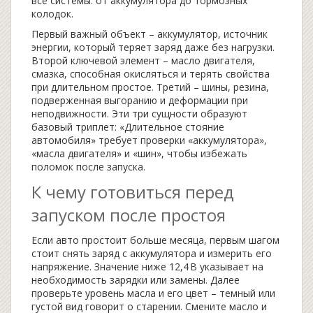
все системы: от аккумулятора до тормозных
колодок.
Первый важный объект –
аккумулятор
,
источник
энергии, который теряет заряд даже без нагрузки
.
Второй ключевой элемент –
масло двигателя
,
смазка, способная окисляться и терять свойства
при длительном простое
. Третий –
шины
,
резина,
подверженная выгоранию и деформации при
неподвижности
. Эти три сущности образуют
базовый триплет: «Длительное стояние
автомобиля» требует проверки «аккумулятора»,
«масла двигателя» и «шин», чтобы избежать
поломок после запуска.
К чему готовиться перед
запуском после простоя
Если авто простоит больше месяца, первым шагом
стоит снять заряд с аккумулятора и измерить его
напряжение. Значение ниже 12,4 В указывает на
необходимость зарядки или замены. Далее
проверьте уровень масла и его цвет – темный или
густой вид говорит о старении. Смените масло и