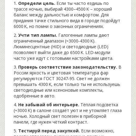
1.
Определи цель.
Если ты часто ездишь по
трассе ночью, выбирай 4300–4500 K – хороший
баланс между дальностью и комфортом. Для
придания тачке стильного вида в городе подойдут
6000 K, но помни о законных ограничениях.
2.
Учти тип лампы.
Галогенные лампы дают
ограниченный диапазон (≈3000‑4300 K).
Люминесцентные (HID) и светодиодные (LED)
позволяют выйти даже до 6500 K. LED‑модули
часто уже идут с готовыми настройками цвета.
3.
Проверь соответствие законодательству.
В
России яркость и цветовая температура фар
регулируются ГОСТ 30247‑95. Свет не должен
превышать 4300 K, если только ты не используешь
светодиодные или ксеноновые комплекты,
одобренные в авто.
4.
Не забывай об интерьере.
Тёплая подсветка
(≈3000 K) в салоне создаёт уют и не утомляет глаза
ночью. Холодный свет полезен в приборной
панели, где нужен чёткий контраст.
5.
Тестируй перед закупкой.
Если возможно,