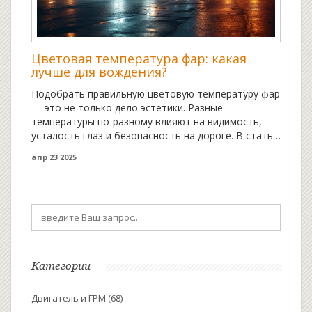
Цветовая температура фар: какая
лучше для вождения?
Подобрать правильную цветовую температуру фар
— это не только дело эстетики. Разные
температуры по-разному влияют на видимость,
усталость глаз и безопасность на дороге. В статье
простым языком рассказывается, что значит
апр 23 2025
цветовая температура, как она влияет на свет
фар, и что лучше подбирать под свои условия
езды. Приведены советы как выбрать лампочки,
чтобы не попасть в неприятности с ГИБДД и не
ослеплять других водителей. Прочитав статью,
разбираться в цветовых температурах фар станет
куда проще.
Категории
Двигатель и ГРМ
(68)