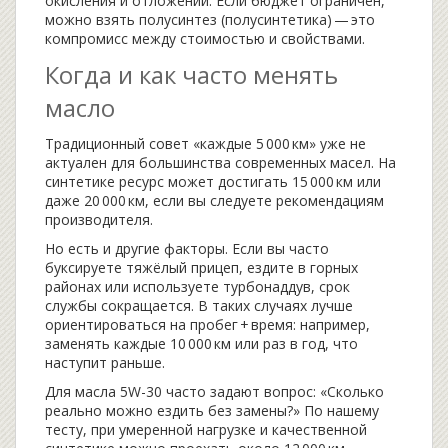
окисления и отложений. Если бюджет ограничен,
можно взять полусинтез (полусинтетика) — это
компромисс между стоимостью и свойствами.
Когда и как часто менять
масло
Традиционный совет «каждые 5 000 км» уже не
актуален для большинства современных масел. На
синтетике ресурс может достигать 15 000 км или
даже 20 000 км, если вы следуете рекомендациям
производителя.
Но есть и другие факторы. Если вы часто
буксируете тяжёлый прицеп, ездите в горных
районах или используете турбонаддув, срок
службы сокращается. В таких случаях лучше
ориентироваться на пробег + время: например,
заменять каждые 10 000 км или раз в год, что
наступит раньше.
Для масла 5W-30 часто задают вопрос: «Сколько
реально можно ездить без замены?» По нашему
тесту, при умеренной нагрузке и качественной