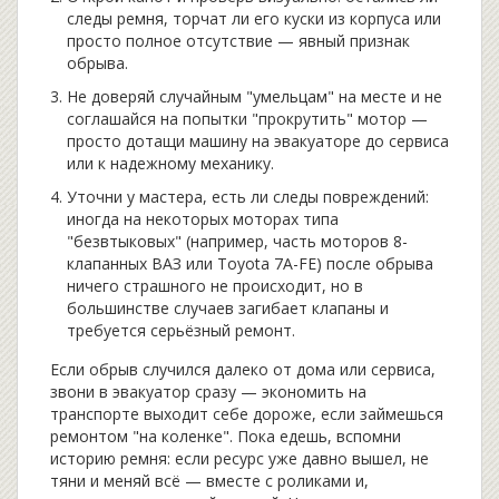
следы ремня, торчат ли его куски из корпуса или
просто полное отсутствие — явный признак
обрыва.
Не доверяй случайным "умельцам" на месте и не
соглашайся на попытки "прокрутить" мотор —
просто дотащи машину на эвакуаторе до сервиса
или к надежному механику.
Уточни у мастера, есть ли следы повреждений:
иногда на некоторых моторах типа
"безвтыковых" (например, часть моторов 8-
клапанных ВАЗ или Toyota 7A-FE) после обрыва
ничего страшного не происходит, но в
большинстве случаев загибает клапаны и
требуется серьёзный ремонт.
Если обрыв случился далеко от дома или сервиса,
звони в эвакуатор сразу — экономить на
транспорте выходит себе дороже, если займешься
ремонтом "на коленке". Пока едешь, вспомни
историю ремня: если ресурс уже давно вышел, не
тяни и меняй всё — вместе с роликами и,